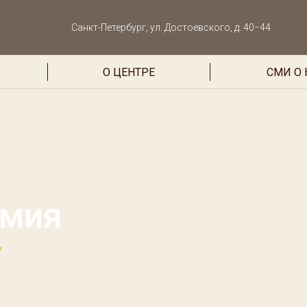
Санкт-Петербург, ул. Достоевского, д. 40−44
О ЦЕНТРЕ
СМИ О 
омия
y