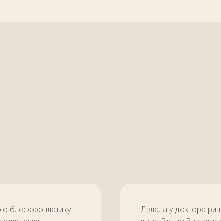
юю блефороплатику
Делала у доктора рин