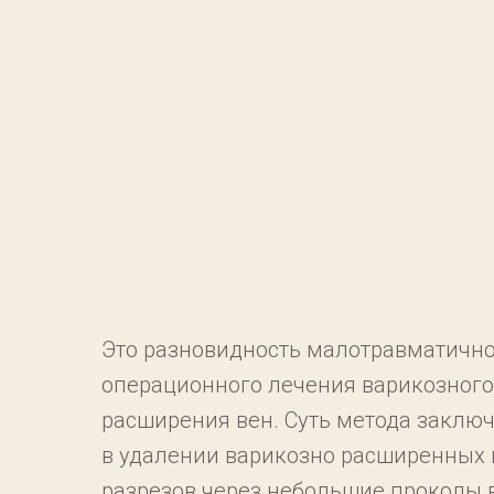
Это разновидность малотравматичн
операционного лечения варикозного
расширения вен. Суть метода заключ
в удалении варикозно расширенных 
разрезов через небольшие проколы 