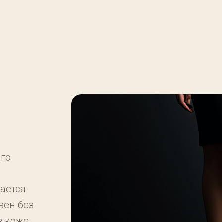
ого
ается
вен без
в коже.