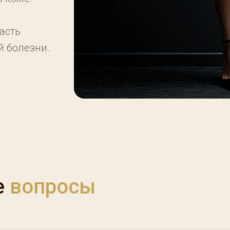
асть
 болезни.
е
вопросы