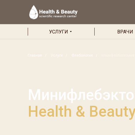
УСЛУГИ
ВРАЧИ
Главная
/
Услуги
/
Флебология
/
Минифлебэктомия
Минифлебэкт
Health & Beaut