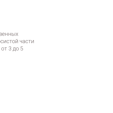
твенных
осистой части
 от 3 до 5